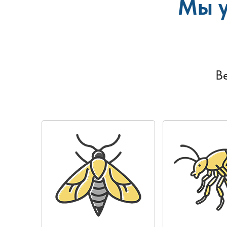
Мы у
В