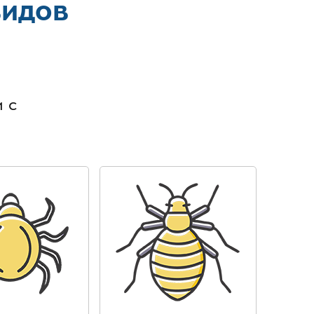
видов
в
 с