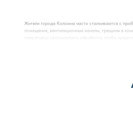
Жители города
Коломна
часто сталкиваются с проб
помещения, вентиляционные каналы, трещины в конс
оперативно организовать обработку, чтобы предот
Эффективная обработка от вредных насекомых начи
устанавливает вид вредителей, оценивает масштаб
состав препаратов с учётом назначения помещения
Уничтожение вредных насекомых проводится с при
и нежилых объектах. Обработка охватывает труднод
выполнить уничтожение вредных для человека насек