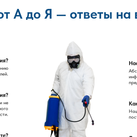
от А до Я — ответы на
ция?
На
ению
Абс
лей.
инф
пре
ия?
и не
Ка
ного
Наш
сти.
пос
те?