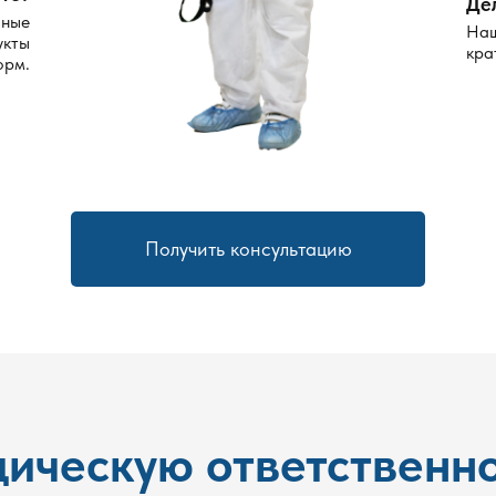
Де
сные
Наш
укты
кра
орм.
Получить консультацию
ическую ответственно