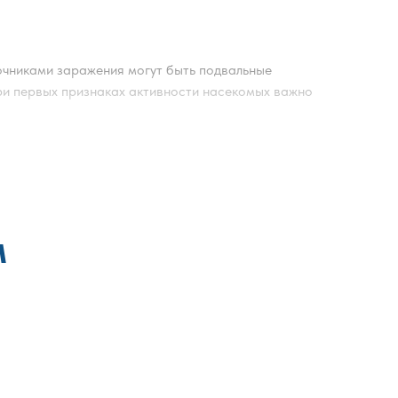
очниками заражения могут быть подвальные
При первых признаках активности насекомых важно
пециалист проводит осмотр помещения,
ченных данных подбирается метод обработки и
ых средств, разрешённых к использованию в жилых
м
инженерные коммуникации. Такой подход позволяет
гламента.