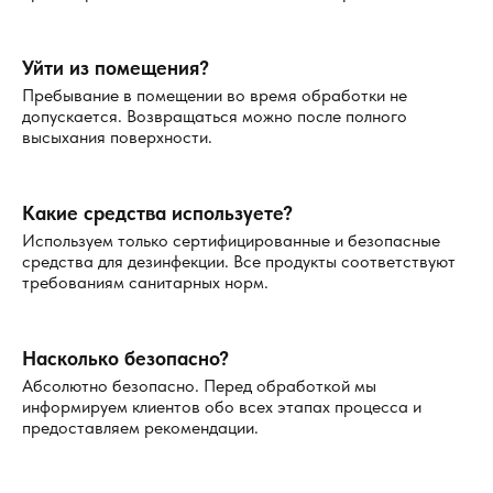
защита человека и окружающей среды.
Уйти из помещения?
Если вы хотите избавиться от комаров на территории
Пребывание в помещении во время обработки не
участка и получить гарантированный результат —
допускается. Возвращаться можно после полного
оформите заявку на сайте. Наша профессиональная
высыхания поверхности.
служба в Коломне выполнит работы в кратчайшие сроки
и с соблюдением всех норм.
Какие средства используете?
Используем только сертифицированные и безопасные
средства для дезинфекции. Все продукты соответствуют
требованиям санитарных норм.
Насколько безопасно?
Абсолютно безопасно. Перед обработкой мы
информируем клиентов обо всех этапах процесса и
предоставляем рекомендации.