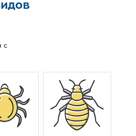
видов
в
 с