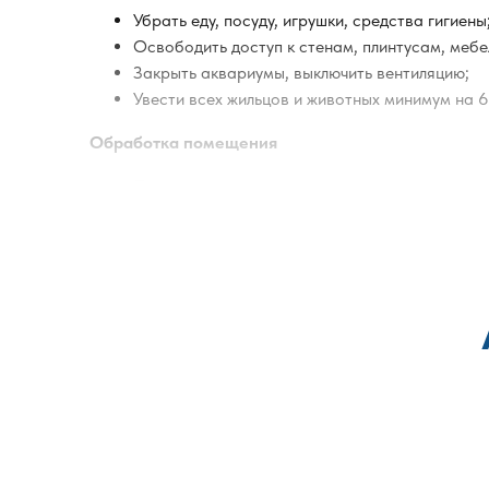
Убрать еду, посуду, игрушки, средства гигиены
Освободить доступ к стенам, плинтусам, мебе
Закрыть аквариумы, выключить вентиляцию;
Увести всех жильцов и животных минимум на 6
Обработка помещения
Применяем горячий или холодный туман — в з
Распыление средств по всей площади: пол, сте
Препараты действуют на яйца, личинки, взрос
Обработка всех мест, где блохи живут: мягкая
После обработки
Вернуться можно через несколько часов посл
Влажную уборку с применением воды проводит
Соблюдение рекомендаций — залог гарантии
Почему не работают народные способы