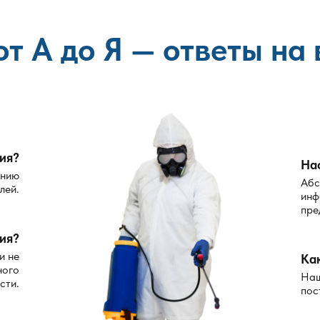
оления;
пературе;
от А до Я — ответы на
ри необходимости;
ция?
На
ению
условие результата:
Абс
лей.
инф
пре
й.
ия?
ыми.
и не
Ка
ного
.
Наш
сти.
пос