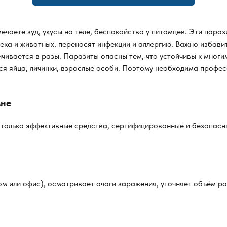
чаете зуд, укусы на теле, беспокойство у питомцев. Эти парази
века и животных, переносят инфекции и аллергию. Важно избав
личивается в разы. Паразиты опасны тем, что устойчивы к мно
 яйца, личинки, взрослые особи. Поэтому необходима профес
мне
только эффективные средства, сертифицированные и безопасны
ом или офис), осматривает очаги заражения, уточняет объём р