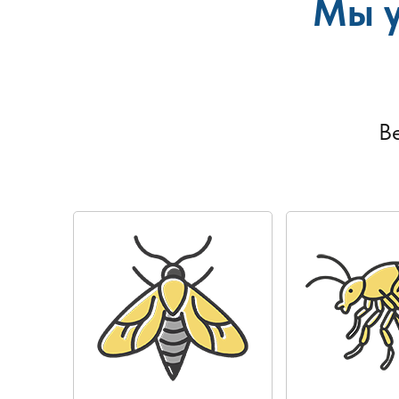
Мы у
В