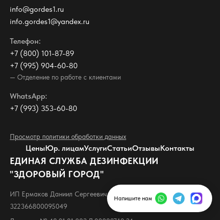
info@gordes1.ru
info.gordes1@yandex.ru
Телефон:
+7 (800) 101-87-89
+7 (995) 904-60-80
— Отделение по работе с клиентами
WhatsApp:
+7 (993) 353-60-80
Просмотр политики обработки данных
Цены
Юр. лицам
Услуги
Статьи
Отзывы
Контакты
ЕДИНАЯ СЛУЖБА ДЕЗИНФЕКЦИИ
"ЗДОРОВЫЙ ГОРОД"
ИП Ермаков Даниил Сергеевич. ИНН 480703021969, ОГРНИП
Напишите нам
322366800095049