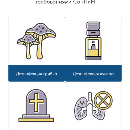
требованиями СанПиН
Дезинфекция грибка
Дезинфекция кулера