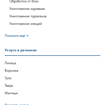
Обработка от блох
Уничтожение муравьев
Уничтожение тараканов
Уничтожение клещей
expand_more
Показать ещё
Услуги в регионах
Липецк
Воронеж
Тула
Тверь
Мытищи