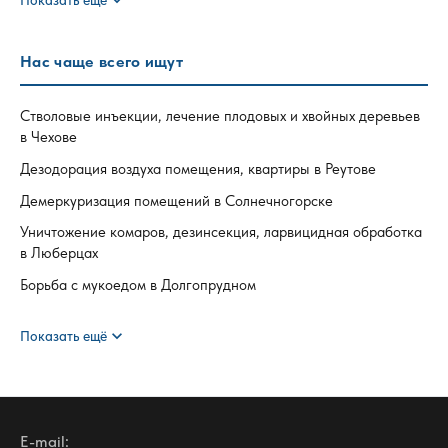
expand_more
Показать ещё
Нас чаще всего ищут
Стволовые инъекции, лечение плодовых и хвойных деревьев
в Чехове
Дезодорация воздуха помещения, квартиры в Реутове
Демеркуризация помещений в Солнечногорске
Уничтожение комаров, дезинсекция, ларвицидная обработка
в Люберцах
Борьба с мукоедом в Долгопрудном
expand_more
Показать ещё
E-mail: